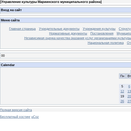
[
Управление культуры Мариинского муниципального района
]
Вход на сайт
Меню сайта
Главная страница
Учредительные документы
Учреждения культуры
Структу
Нормативные документы
Постановления
Муниципа
Независимая оценка качества оказания услуг организациями культур
Национальная политика
От
00
Calendar
Пн
Вт
5
6
12
13
19
20
26
27
Полная версия сайта
Бесплатный хостинг
uCoz