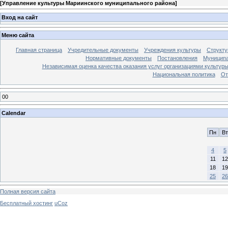
[
Управление культуры Мариинского муниципального района
]
Вход на сайт
Меню сайта
Главная страница
Учредительные документы
Учреждения культуры
Структу
Нормативные документы
Постановления
Муниципа
Независимая оценка качества оказания услуг организациями культур
Национальная политика
От
00
Calendar
Пн
Вт
4
5
11
12
18
19
25
26
Полная версия сайта
Бесплатный хостинг
uCoz