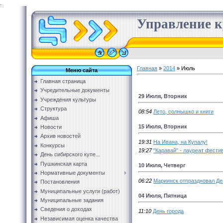
.
Управление к
Главная
»
2014
»
Июль
Меню сайта
Главная страница
Учредительные документы
29 Июля, Вторник
Учреждения культуры
Структура
08:54
Лето, солнышко и книги
Афиша
15 Июля, Вторник
Новости
Архив новостей
19:31
На Ивана, на Купалу!
Конкурсы
19:27
"Каравай" - лауреат фести
День сибирского купе...
Пушкинская карта
10 Июля, Четверг
Нормативные документы
06:22
Мариинск отпраздновал Де
Постановления
Муниципальные услуги (работ)
04 Июля, Пятница
Муниципальные задания
Сведения о доходах
11:10
День города
Независимая оценка качества