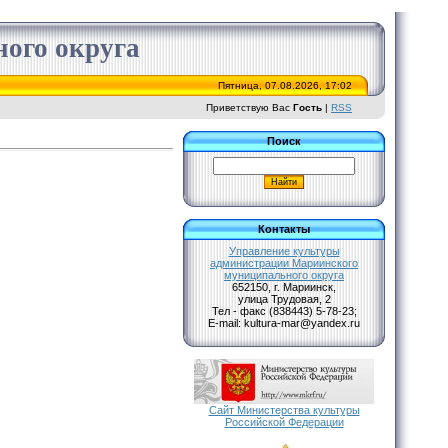
ого округа
Пятница, 07.08.2026, 17:02
Приветствую Вас
Гость
|
RSS
Поиск
Контакты
Управление культуры
администрации Мариинского
муниципального округа
652150, г. Мариинск,
улица Трудовая, 2
Тел - факс (838443) 5-78-23;
Е-mail: kultura-mar@yandex.ru
Сайт Министерства культуры
Российской Федерации