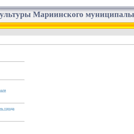
ультуры Мариинского муниципальн
валя
нь города