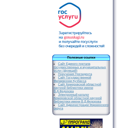
Полезные ссылки
Сайт Единого портала
государственных и муниципальных
услуг (функций)
Поручения Президента
Сайт Государственной
Филармонии Кузбасса
Сайт Кемеровской областной
научной библиотеки имени
В.Д.Федорова
Электронный каталог
Кемеровской областной научной
библиотеки имени В.Д.Федорова
Сайт Администрации Мариинского
округа