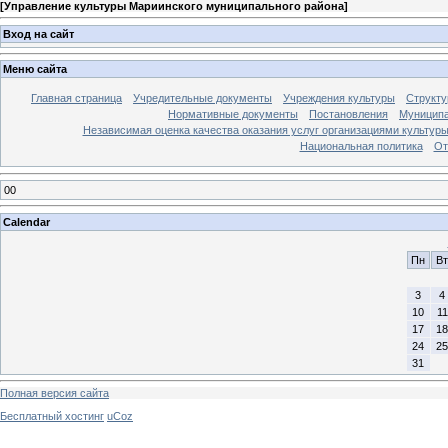
[
Управление культуры Мариинского муниципального района
]
Вход на сайт
Меню сайта
Главная страница
Учредительные документы
Учреждения культуры
Структу
Нормативные документы
Постановления
Муниципа
Независимая оценка качества оказания услуг организациями культур
Национальная политика
От
00
Calendar
Пн
Вт
3
4
10
11
17
18
24
25
31
Полная версия сайта
Бесплатный хостинг
uCoz