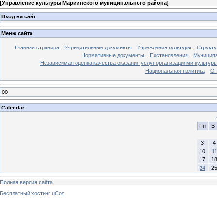
[
Управление культуры Мариинского муниципального района
]
Вход на сайт
Меню сайта
Главная страница
Учредительные документы
Учреждения культуры
Структу
Нормативные документы
Постановления
Муниципа
Независимая оценка качества оказания услуг организациями культур
Национальная политика
От
00
Calendar
Пн
Вт
3
4
10
11
17
18
24
25
Полная версия сайта
Бесплатный хостинг
uCoz