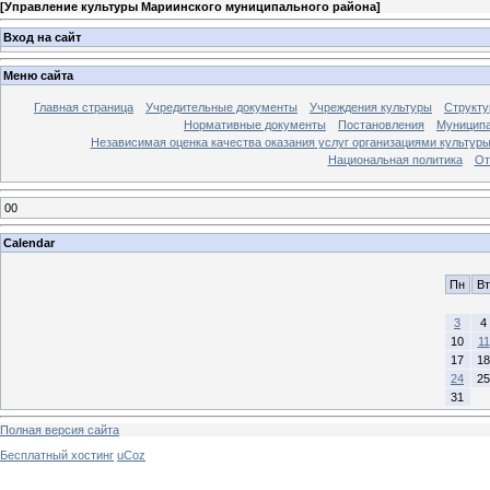
[
Управление культуры Мариинского муниципального района
]
Вход на сайт
Меню сайта
Главная страница
Учредительные документы
Учреждения культуры
Структу
Нормативные документы
Постановления
Муниципа
Независимая оценка качества оказания услуг организациями культур
Национальная политика
От
00
Calendar
Пн
Вт
3
4
10
11
17
18
24
25
31
Полная версия сайта
Бесплатный хостинг
uCoz