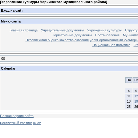
[
Управление культуры Мариинского муниципального района
]
Вход на сайт
Меню сайта
Главная страница
Учредительные документы
Учреждения культуры
Структу
Нормативные документы
Постановления
Муниципа
Независимая оценка качества оказания услуг организациями культур
Национальная политика
От
00
Calendar
Пн
Вт
4
5
11
12
18
19
25
26
Полная версия сайта
Бесплатный хостинг
uCoz