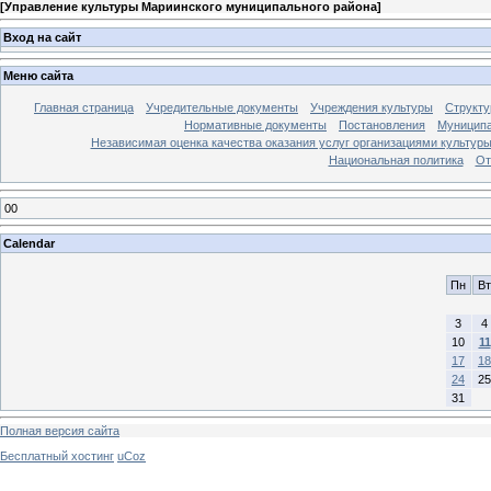
[
Управление культуры Мариинского муниципального района
]
Вход на сайт
Меню сайта
Главная страница
Учредительные документы
Учреждения культуры
Структу
Нормативные документы
Постановления
Муниципа
Независимая оценка качества оказания услуг организациями культур
Национальная политика
От
00
Calendar
Пн
Вт
3
4
10
11
17
18
24
25
31
Полная версия сайта
Бесплатный хостинг
uCoz