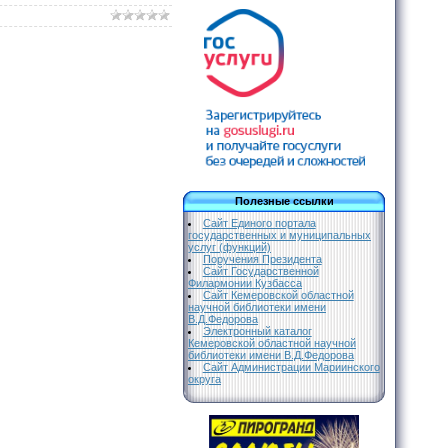
Полезные ссылки
Сайт Единого портала
государственных и муниципальных
услуг (функций)
Поручения Президента
Сайт Государственной
Филармонии Кузбасса
Сайт Кемеровской областной
научной библиотеки имени
В.Д.Федорова
Электронный каталог
Кемеровской областной научной
библиотеки имени В.Д.Федорова
Сайт Администрации Мариинского
округа