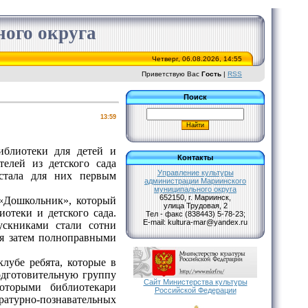
ого округа
Четверг, 06.08.2026, 14:55
Приветствую Вас
Гость
|
RSS
Поиск
13:59
иблиотеки для детей и
Контакты
елей из детского сада
Управление культуры
тала для них первым
администрации Мариинского
муниципального округа
652150, г. Мариинск,
«Дошкольник», который
улица Трудовая, 2
отеки и детского сада.
Тел - факс (838443) 5-78-23;
Е-mail: kultura-mar@yandex.ru
ускниками стали сотни
ся затем полноправными
лубе ребята, которые в
одготовительную группу
Сайт Министерства культуры
которыми библиотекари
Российской Федерации
ратурно-познавательных