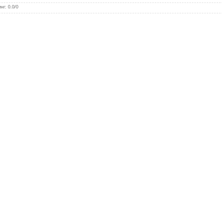
инг
:
0.0
/
0