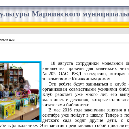
ультуры Мариинского муниципальн
ижкин дом
18 августа сотрудники модельной б
юношества провели для маленьких читат
№205 ОАО РЖД экскурсию, которая с
знакомством с Книжкиным домом.
Эти ребята будут заниматься в клубе 
организован совместными усилиями библи
Клуб работает уже много лет, его вып
мальчишек и девчонок, которые становят
читателями библиотеки.
В мае 2016 года закончили занятия в к
сентябре уже пойдут в школу. Теперь в п
детского сада ходят другие дети, с 
убе «Дошкольник». Эти занятия представляют собой цикл лите