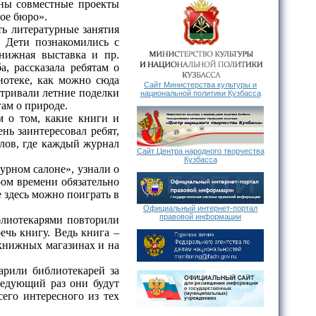
аны совместные проекты
ое бюро».
ь литературные занятия
. Дети познакомились с
книжная выставка и пр.
а, рассказала ребятам о
иотеке, как можно сюда
Сайт Министерства культуры и
атривали летние поделки
национальной политики Кузбасса
ам о природе.
м о том, какие книги и
ь заинтересовал ребят,
лов, где каждый журнал
Сайт Центра народного творчества
Кузбасса
рном салоне», узнали о
ром времени обязательно
е здесь можно поиграть в
Официальный интернет-портал
правовой информации
блиотекарями повторили
ечь книгу. Ведь книга –
 книжных магазинах и на
арили библиотекарей за
ледующий раз они будут
сего интересного из тех