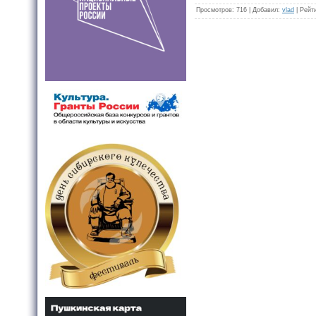
Просмотров
: 716 |
Добавил
:
vlad
|
Рейт