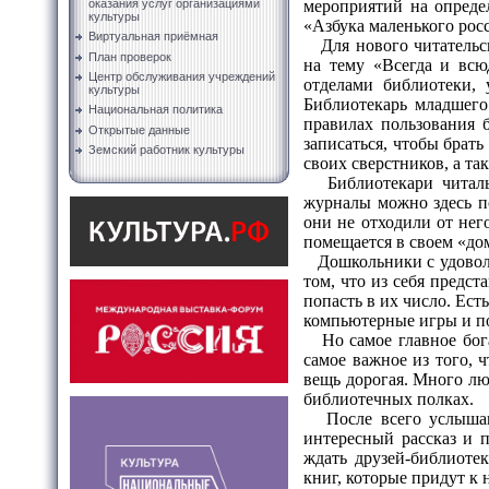
мероприятий на опреде
оказания услуг организациями
культуры
«Азбука маленького рос
Виртуальная приёмная
Для нового читательск
План проверок
на тему «Всегда и всю
Центр обслуживания учреждений
отделами библиотеки, 
культуры
Библиотекарь младшего 
Национальная политика
правилах пользования 
Открытые данные
записаться, чтобы брат
Земский работник культуры
своих сверстников, а т
Библиотекари читально
журналы можно здесь по
они не отходили от нег
помещается в своем «до
Дошкольники с удоволь
том, что из себя предс
попасть в их число. Ест
компьютерные игры и п
Но самое главное богат
самое важное из того, ч
вещь дорогая. Много лю
библиотечных полках.
После всего услышанно
интересный рассказ и 
ждать друзей-библиотек
книг, которые придут к 