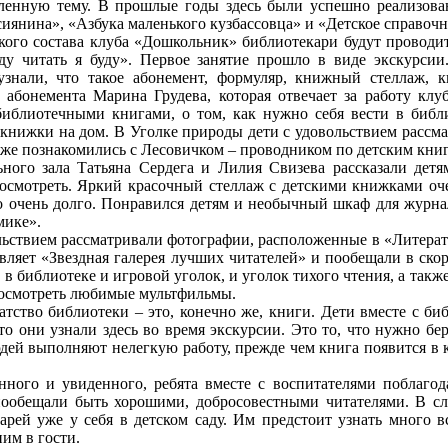
ленную тему. В прошлые годы здесь были успешно реализов
сиянина», «Азбука маленького кузбассовца» и «Детское справочн
ого состава клуба «Дошкольник» библиотекари будут проводит
ду читать я буду». Первое занятие прошло в виде экскурсии
узнали, что такое абонемент, формуляр, книжный стеллаж, 
абонемента Марина Грудева, которая отвечает за работу клуб
библиотечными книгами, о том, как нужно себя вести в библ
ь книжки на дом. В Уголке природы дети с удовольствием рассм
акже познакомились с Лесовичком – проводником по детским книг
го зала Татьяна Сердега и Лилия Свизева рассказали детя
смотреть. Яркий красочный стеллаж с детскими книжками очен
о очень долго. Понравился детям и необычный шкаф для журна
мике».
ствием рассматривали фотографии, расположенные в «Литерату
тавляет «Звездная галерея лучших читателей» и пообещали в ско
ь в библиотеке и игровой уголок, и уголок тихого чтения, а такж
осмотреть любимые мультфильмы.
ство библиотеки – это, конечно же, книги. Дети вместе с би
то они узнали здесь во время экскурсии. Это то, что нужно бер
дей выполняют нелегкую работу, прежде чем книга появится в
го и увиденного, ребята вместе с воспитателями поблагод
пообещали быть хорошими, добросовестными читателями. В с
арей уже у себя в детском саду. Им предстоит узнать много в
ним в гости.