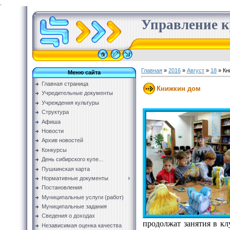
.
Управление к
Главная
»
2016
»
Август
»
18
» Кн
Меню сайта
Главная страница
Книжкин дом
Учредительные документы
Учреждения культуры
Структура
Афиша
Новости
Архив новостей
Конкурсы
День сибирского купе...
Пушкинская карта
Нормативные документы
Постановления
Муниципальные услуги (работ)
Муниципальные задания
Сведения о доходах
продолжат занятия в кл
Независимая оценка качества