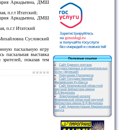
 Мария Аркадьевна, ДМШ
я, п.г.т Итатский;
 Мария Аркадьевна, ДМШ
я, п.г.т Итатский
 Михайловна Сусловский
онную пасхальную игру
сь пасхальная выставка
Полезные ссылки
 зрителей, показав тем
Сайт Единого портала
государственных и муниципальных
услуг (функций)
Поручения Президента
Сайт Государственной
Филармонии Кузбасса
Сайт Кемеровской областной
научной библиотеки имени
В.Д.Федорова
Электронный каталог
Кемеровской областной научной
библиотеки имени В.Д.Федорова
Сайт Администрации Мариинского
округа