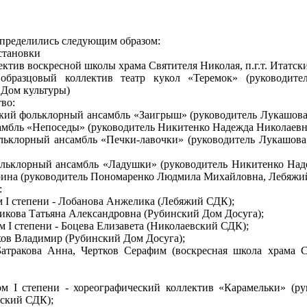
спределились следующим образом:
становки
ектив воскресной школы храма Святителя Николая, п.г.т. Итатск
образцовый коллектив театр кукол «Теремок» (руководите
 Дом культуры)
во:
тский фольклорный ансамбль «Заигрыш» (руководитель Лукашо
амбль «Непоседы» (руководитель Никитенко Надежда Николаев
ольклорный ансамбль «Печки-лавочки» (руководитель Лукашо
фольклорный ансамбль «Ладушки» (руководитель Никитенко Н
рина (руководитель Пономаренко Людмила Михайловна, Лебяжи
:
 I степени - Лобанова Анжелика (Лебяжий СДК);
викова Татьяна Александровна (Рубинский Дом Досуга);
 I степени - Боцева Елизавета (Николаевский СДК);
ехов Владимир (Рубинский Дом Досуга);
Батракова Анна, Чертков Серафим (воскресная школа храма Св
м I степени - хореографический коллектив «Карамельки» (р
вский СДК);