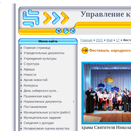
.
Управление к
Главная
»
2021
»
Май
»
17
» Фест
Меню сайта
Главная страница
Фестиваль народного
Учредительные документы
Учреждения культуры
Структура
Афиша
Новости
Архив новостей
Конкурсы
День сибирского купе...
Пушкинская карта
Нормативные документы
Постановления
Муниципальные услуги (работ)
Муниципальные задания
Сведения о доходах
храма Святителя Николая
Независимая оценка качества