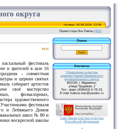
ого округа
Четверг, 06.08.2026, 13:36
Приветствую Вас
Гость
|
RSS
Поиск
09:21
пасхальный фестиваль
Контакты
не и зрителей в зале 16
Управление культуры
раздник - совместная
администрации Мариинского
льтуры и церкви святых
муниципального округа
652150, г. Мариинск,
валь собирает артистов
улица Трудовая, 2
ене своё мастерство
Тел - факс (838443) 5-78-23;
Е-mail: kultura-mar@yandex.ru
ьных, фольклорных,
астера художественного
 Участниками фестиваля
ого и Лебяжьего Домов
узыкальных школ № 80 и
Сайт Министерства культуры
нники воскресной школы
Российской Федерации