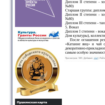
Диплом II степени - х
№80)
Старшая группа: диплом 
Диплом II степени - х
№80)
Диплом III степени - та
5. Вокал
Диплом I степени - во
Дом культуры), коллекти
После оглашения резу
«Катание яиц» и чай с
декоративно-прикладно
самым особую значимост
Просмотров
: 595 |
Добавил
:
vlad
|
Рейт