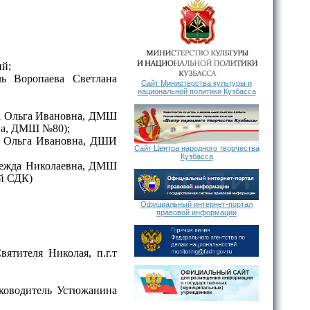
ий;
ль Воропаева Светлана
Сайт Министерства культуры и
национальной политики Кузбасса
ва Ольга Ивановна, ДМШ
на, ДМШ №80);
ва Ольга Ивановна, ДШИ
Сайт Центра народного творчества
Кузбасса
адежда Николаевна, ДМШ
й СДК)
Официальный интернет-портал
правовой информации
ятителя Николая, п.г.т
уководитель Устюжанина