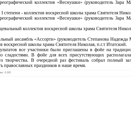
ореографический коллектив «Веснушки» (руководитель Зара
I степени - коллектив воскресной школы храма Святителя Никола
ореографический коллектив «Веснушки» (руководитель Зара
нцевальный коллектив воскресной школы храма Святителя Никола
кальный ансамбль «Ассорти» (руководитель Степанова Надежда
в воскресной школы храма Святителя Николая, п.г.т Итатский.
льтатов все участники были приглашены в фойе на традици
о сладостями. В фойе для всех присутствующих располагала
го творчества. В очередной раз фестиваль собрал полный зал
ь православных праздников в наше время.
инг
:
0.0
/
0