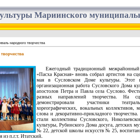
ультуры Мариинского муниципальн
иваль народного творчества
 творчества
Ежегодный традиционный межрайонный 
«Пасха Красная» вновь собрал артистов на сце
мая в Сусловском Доме культуры. Этот п
организационная работа Сусловского Дома ку
апостолов Петра и Павла села Суслово. Фести
разных направлений творчества. На сц
демонстрировали участники театрал
хореографических, вокальных коллективов, м
слова и декоративно-прикладного творчества.
стали коллективы Сусловского, Николаевск
культуры, Рубинского Дома досуга, детских м
№ 22, детской школы искусств № 25, воспита
 из п.г.т. Итатский.