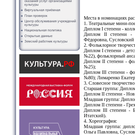
оказания услуг организациями
культуры
Виртуальная приёмная
План проверок
Места в номинациях ра
Центр обслуживания учреждений
1. Театральные мини-по
культуры
Диплом I степени - колл
Национальная политика
Диплом II степени - 
Открытые данные
Фёдоровна, Сусловский
Земский работник культуры
2. Фольклорное творчест
Диплом I степени - де
№22), фольклорный анс
Диплом II степени - ф
№25);
Диплом III степени - 
№80); Лимаренко Екате
3. Словесное творчество
Старшая группа: Диплом
Диплом II степени - Но
Младшая группа: Диплом
Диплом II степени - Гр
Диплом III степени - 
Итатский).
4. Хореография:
Младшая группа: дипло
Ольга Павловна, Сусло