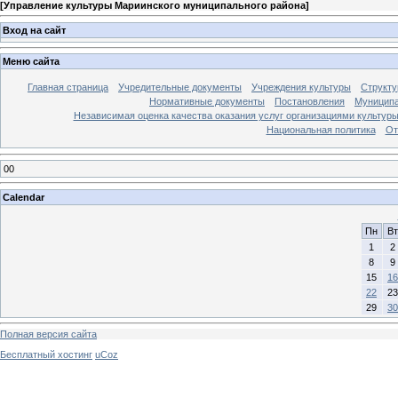
[
Управление культуры Мариинского муниципального района
]
Вход на сайт
Меню сайта
Главная страница
Учредительные документы
Учреждения культуры
Структу
Нормативные документы
Постановления
Муниципа
Независимая оценка качества оказания услуг организациями культур
Национальная политика
От
00
Calendar
Пн
Вт
1
2
8
9
15
16
22
23
29
30
Полная версия сайта
Бесплатный хостинг
uCoz