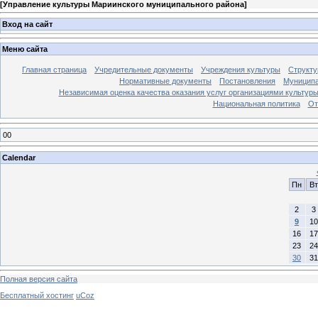
[
Управление культуры Мариинского муниципального района
]
Вход на сайт
Меню сайта
Главная страница
Учредительные документы
Учреждения культуры
Структу
Нормативные документы
Постановления
Муниципа
Независимая оценка качества оказания услуг организациями культур
Национальная политика
От
00
Calendar
Пн
Вт
2
3
9
10
16
17
23
24
30
31
Полная версия сайта
Бесплатный хостинг
uCoz