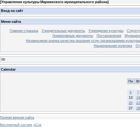
[
Управление культуры Мариинского муниципального района
]
Вход на сайт
Меню сайта
Главная страница
Учредительные документы
Учреждения культуры
Структу
Нормативные документы
Постановления
Муниципа
Независимая оценка качества оказания услуг организациями культур
Национальная политика
От
00
Calendar
Пн
Вт
6
7
13
14
20
21
27
28
Полная версия сайта
Бесплатный хостинг
uCoz