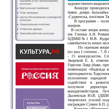
оказания услуг организациями
художественно-выразит
культуры
Конкурс проводился по
Виртуальная приёмная
баяне, домре, балалайк
План проверок
-Судженска, посёлков Т
Центр обслуживания учреждений
культуры
В программе – полифо
Национальная политика
жанров.
Открытые данные
В составе жюри конкур
Земский работник культуры
им. Глинки А.Н. Роман
ЦДМШ№1 И.В. Кудряшов
самобытность юных муз
По оценкам жюри 
(из них I степени - 7, II
- 15 конкурсантов. С
Зверевой Е. Б. отме
Горелов Лавр (баян, пр
номинации «Надежда к
преподаватель Харсенюк
исполнение народной 
содействие в развит
получили директо
концертмейстеров. Лу
Дылевская Ю.В. (ДШИ №
творческих усилий под
награжден Сумин Б.П. (
Конкурс «Мариинская в