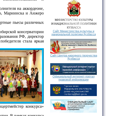
лнителя на аккордеоне,
во, Мариинска и Анжеро
ртные пьесы различных
ибирской консерватории
Сайт Министерства культуры и
национальной политики Кузбасса
разования РФ, директор
обедителя стала яркая
Сайт Центра народного творчества
Кузбасса
Официальный интернет-портал
правовой информации
нцертмейстер конкурса»
тии. В рамках конкурса