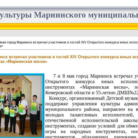
ультуры Мариинского муниципальн
 мая город Мариинск встречал участников и гостей XIV Открытого конкурса юных исп
а»
инск встречал участников и гостей XIV Открытого конкурса юных и
ах «Мариинская весна»
7 и 8 мая город Мариинск встречал уч
Открытого конкурса юных исполн
инструментах «Мариинская весна», п
Кемеровской области и 55-летию ДМШ№22
Конкурс, организованный Детской музык
поддержке управления культуры админ
муниципального района, направлен на 
молодых талантливых исполнителей,
отечественной исполнительской шко
инструментах, создание условий для обме
игры на народных инструментах, по
инструментов, обладающих широкими