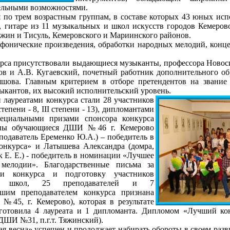
ельными возможностями.
 трем возрастным группам, в составе которых 43 юных испо
е, гитаре из 11 музыкальных и школ искусств городов Кемеро
яжин и Тисуль, Кемеровского и Мариинского районов.
нические произведения, обработки народных мелодий, конце
са присутствовали выдающиеся музыканты, профессора Новос
ов и А.В. Кугаевский, почетный работник дополнительного об
а. Главным критерием в отборе претендентов на звание п
ыкантов, их высокий исполнительский уровень.
лауреатами конкурса стали 28 участников
 степени - 8, III степени - 13), дипломантами
пециальными призами спонсора конкурса
чены обучающиеся ДШИ №46 г. Кемерово
еподаватель Еременко Ю.А.) – победитель в
онкурса» и Латышева Александра (домра,
 Е. Е.) - победитель в номинации «Лучшее
мелодии». Благодарственные письма за
ии конкурса и подготовку участников
ра школ, 25 преподавателей и 7
чшим преподавателем конкурса признана
45, г. Кемерово), которая в результате
готовила 4 лауреата и 1 дипломанта. Дипломом «Лучший ко
ДШИ №31, п.г.т. Тяжинский).
есна» успешен и продолжает набирать обороты в своем разви