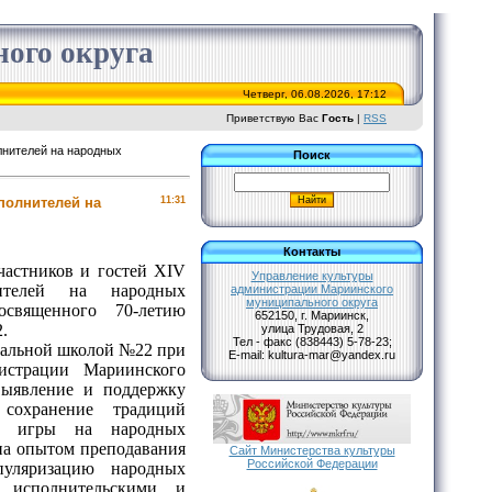
ого округа
Четверг, 06.08.2026, 17:12
Приветствую Вас
Гость
|
RSS
олнителей на народных
Поиск
сполнителей на
11:31
Контакты
астников и гостей XIV
Управление культуры
ителей на народных
администрации Мариинского
муниципального округа
освященного 70-летию
652150, г. Мариинск,
.
улица Трудовая, 2
Тел - факс (838443) 5-78-23;
альной школой №22 при
Е-mail: kultura-mar@yandex.ru
истрации Мариинского
выявление и поддержку
 сохранение традиций
лы игры на народных
на опытом преподавания
Сайт Министерства культуры
Российской Федерации
пуляризацию народных
 исполнительскими и