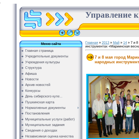
.
Управление к
Главная
»
2013
»
Май
»
14
» 7 и 8
Меню сайта
инструментах «Мариинская весн
Главная страница
Учредительные документы
7 и 8 мая город Мари
народных инструмент
Учреждения культуры
Структура
Афиша
Новости
Архив новостей
Конкурсы
День сибирского купе...
Пушкинская карта
Нормативные документы
Постановления
Муниципальные услуги (работ)
Муниципальные задания
Сведения о доходах
Независимая оценка качества