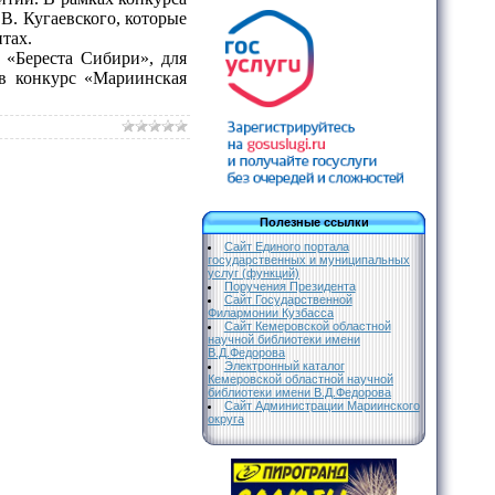
В. Кугаевского, которые
тах.
«Береста Сибири», для
ов конкурс «Мариинская
Полезные ссылки
Сайт Единого портала
государственных и муниципальных
услуг (функций)
Поручения Президента
Сайт Государственной
Филармонии Кузбасса
Сайт Кемеровской областной
научной библиотеки имени
В.Д.Федорова
Электронный каталог
Кемеровской областной научной
библиотеки имени В.Д.Федорова
Сайт Администрации Мариинского
округа