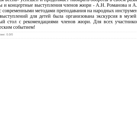
сы и концертные выступления членов жюри - А.Н. Романова и А.
с современными методами преподавания на народных инструмен
туплений для детей была организована экскурсия в музей 
лый стол с рекомендациями членов жюри. Для всех участник
ческим событием!
тинг
:
0.0
/
0