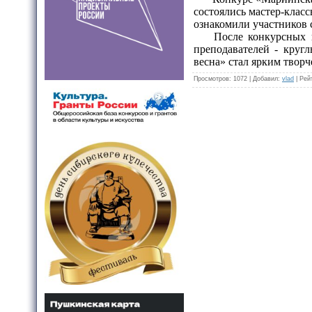
состоялись мастер-клас
ознакомили участников 
После конкурсных выс
преподавателей - круг
весна» стал ярким твор
Просмотров
: 1072 |
Добавил
:
vlad
|
Рей