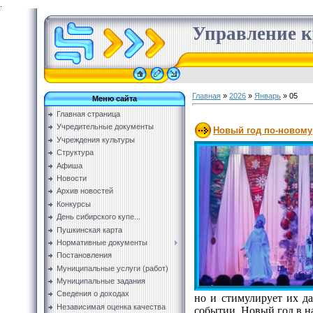
.
Управление к
Главная
»
2026
»
Январь
»
05
Меню сайта
Главная страница
Учредительные документы
Новый год по-новому
Учреждения культуры
Структура
Афиша
Новости
Архив новостей
Конкурсы
День сибирского купе...
Пушкинская карта
Нормативные документы
Постановления
Муниципальные услуги (работ)
Муниципальные задания
Сведения о доходах
но и стимулирует их д
Независимая оценка качества
событии. Новый год в н