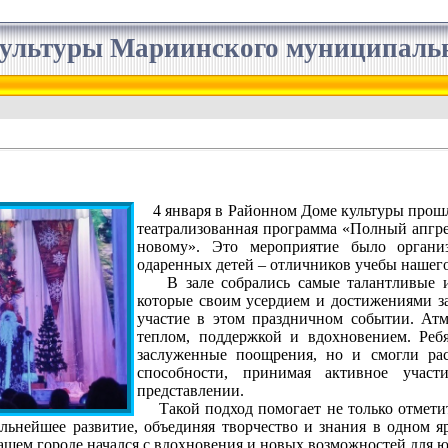
ультуры Мариинского муниципальн
4 января в Районном Доме культуры прош
театрализованная программа «Полный апгре
новому». Это мероприятие было органи
одаренных детей – отличников учебы нашего
В зале собрались самые талантливые и
которые своим усердием и достижениями з
участие в этом праздничном событии. Ат
теплом, поддержкой и вдохновением. Реб
заслуженные поощрения, но и смогли рас
способности, принимая активное участ
представлении.
Такой подход помогает не только отметить
альнейшее развитие, объединяя творчество и знания в одном 
ашем городе начался с вдохновения и новых возможностей для 