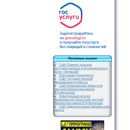
Полезные ссылки
Сайт Единого портала
государственных и муниципальных
услуг (функций)
Поручения Президента
Сайт Государственной
Филармонии Кузбасса
Сайт Кемеровской областной
научной библиотеки имени
В.Д.Федорова
Электронный каталог
Кемеровской областной научной
библиотеки имени В.Д.Федорова
Сайт Администрации Мариинского
округа