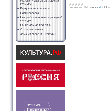
оказания услуг организациями
культуры
Просмотров:
635
|
Добавил:
vlad
|
Дата:
Виртуальная приёмная
План проверок
Центр обслуживания учреждений
культуры
Национальная политика
Открытые данные
Земский работник культуры