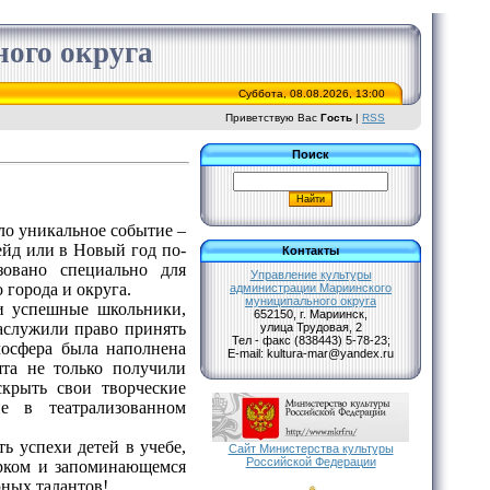
ого округа
Суббота, 08.08.2026, 13:00
Приветствую Вас
Гость
|
RSS
Поиск
ло уникальное событие –
йд или в Новый год по-
Контакты
зовано специально для
Управление культуры
 города и округа.
администрации Мариинского
муниципального округа
 успешные школьники,
652150, г. Мариинск,
аслужили право принять
улица Трудовая, 2
Тел - факс (838443) 5-78-23;
мосфера была наполнена
Е-mail: kultura-mar@yandex.ru
ята не только получили
крыть свои творческие
ие в театрализованном
 успехи детей в учебе,
Сайт Министерства культуры
Российской Федерации
ярком и запоминающемся
юных талантов!