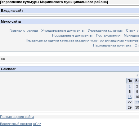
[
Управление культуры Мариинского муниципального района
]
Вход на сайт
Меню сайта
Главная страница
Учредительные документы
Учреждения культуры
Структу
Нормативные документы
Постановления
Муниципа
Независимая оценка качества оказания услуг организациями культур
Национальная политика
От
00
Calendar
«
Пн
Вт
1
2
8
9
15
16
22
23
29
30
Полная версия сайта
Бесплатный хостинг
uCoz