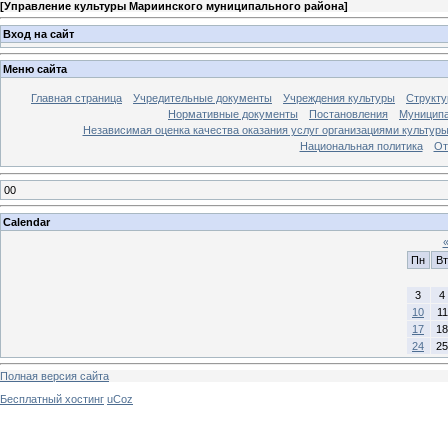
[
Управление культуры Мариинского муниципального района
]
Вход на сайт
Меню сайта
Главная страница
Учредительные документы
Учреждения культуры
Структу
Нормативные документы
Постановления
Муниципа
Независимая оценка качества оказания услуг организациями культур
Национальная политика
От
00
Calendar
Пн
Вт
3
4
10
11
17
18
24
25
Полная версия сайта
Бесплатный хостинг
uCoz