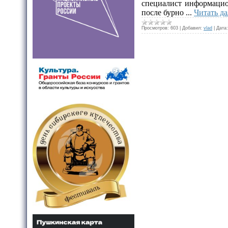
специалист информацион
после бурно
...
Читать д
Просмотров:
603
|
Добавил:
vlad
|
Дата: