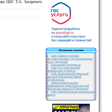
ора ЦБС Т.А. Захаревич,
Полезные ссылки
Сайт Единого портала
государственных и муниципальных
услуг (функций)
Поручения Президента
Сайт Государственной
Филармонии Кузбасса
Сайт Кемеровской областной
научной библиотеки имени
В.Д.Федорова
Электронный каталог
Кемеровской областной научной
библиотеки имени В.Д.Федорова
Сайт Администрации Мариинского
округа