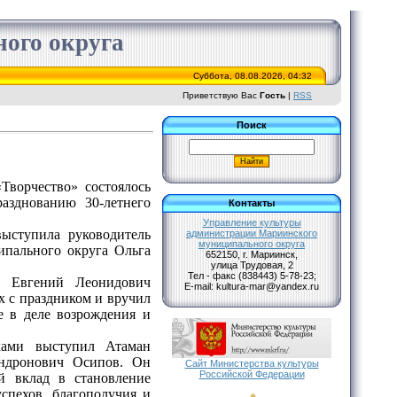
ого округа
Суббота, 08.08.2026, 04:32
Приветствую Вас
Гость
|
RSS
Поиск
«Творчество» состоялось
разднованию 30-летнего
Контакты
Управление культуры
ыступила руководитель
администрации Мариинского
муниципального округа
ипального округа Ольга
652150, г. Мариинск,
улица Трудовая, 2
Тел - факс (838443) 5-78-23;
 Евгений Леонидович
Е-mail: kultura-mar@yandex.ru
 с праздником и вручил
е в деле возрождения и
ами выступил Атаман
Андронович Осипов. Он
Сайт Министерства культуры
Российской Федерации
ий вклад в становление
спехов, благополучия и