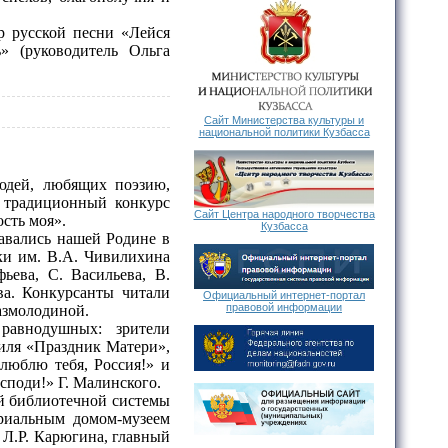
 русской песни «Лейся
» (руководитель Ольга
Сайт Министерства культуры и
национальной политики Кузбасса
людей, любящих поэзию,
у традиционный конкурс
Сайт Центра народного творчества
сть моя».
Кузбасса
авались нашей Родине в
ки им. В.А. Чивилихина
ьева, С. Васильева, В.
ва. Конкурсанты читали
Официальный интернет-портал
правовой информации
азмолодиной.
внодушных: зрители
иля «Праздник Матери»,
люблю тебя, Россия!» и
споди!» Г. Малинского.
ой библиотечной системы
ориальным домом-музеем
 Л.Р. Карюгина, главный