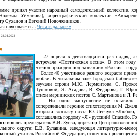
ме принял участие народный самодеятельный коллектив, хор
 Надежда Уйманова), хореографический коллектив «Акварель
етр Суханов и Евгений Новоженников.
я плясовая» и
...
Читать дальше »
28.04.2023
я
27 апреля в девятнадцатый раз подряд 
встречала «Поэтическая весна». В этом год
чтецов проходил под названием «Россия – гордо
Более 40 участников разного возраста призн
любви. В читальном зале Городской библиоте
звучали строки М.Ю. Лермонтова, С. Прокоф
Тушновой, Э. Асадова, В. Федорова, Г. Юро
стихи мариинских поэтов С. Мартынова и Л. Р
Ни одно выступление не оставило ра
сопереживали героине стихотворения М. Джал
вторили возгласу поэта Ю. Левчука «Люблю, 
соглашались гордому «Я - русский! Спасибо, Го
о вошли: председатель В.И. Зуева, директор Централизованн
ьного округа; Е.В. Булавина, заведующая литературно-мем
женный учитель Российской Федерации, отличник просвещения