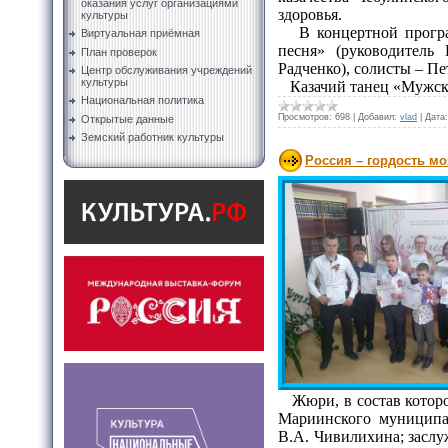
оказания услуг организациями
здоровья.
культуры
В концертной програм
Виртуальная приёмная
песня» (руководитель
План проверок
Радченко), солисты – П
Центр обслуживания учреждений
культуры
Казачий танец «Мужска
Национальная политика
Просмотров:
698
|
Добавил:
vlad
|
Дата:
Открытые данные
Земский работник культуры
Россия – гордость мо
Жюри, в состав которог
Мариинского муниципал
В.А. Чивилихина; заслу