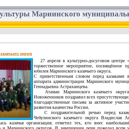
ультуры Мариинского муниципальн
казачьего округа
27 апреля в культурно-досуговом центре 
торжественное мероприятие, посвящённое п
юбилея Мариинского казачьего округа.
С приветственным словом перед казаками в
аппарата администрации Мариинского муниц
Геннадьевна Астраханцева.
Атаман Мариинского казачьего округа
Новоженников поздравил всех присутствующих
благодарственные письма за активное участи
развития казачества России.
С поздравительной речью перед казак
Чебулинского казачьего округа Владислав 
алась казачья организация; отметил тех, кто внес наибольш
го и Мариинского округов. В завершении речи пожелал всем у