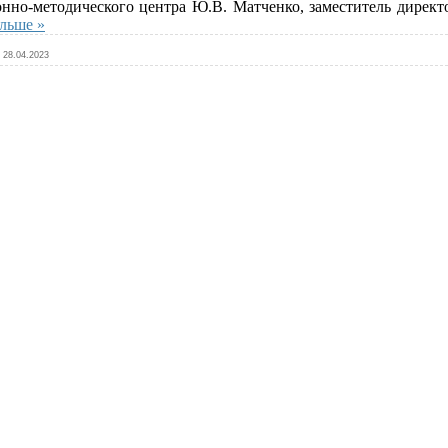
но-методического центра Ю.В. Матченко, заместитель директ
альше »
28.04.2023