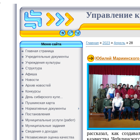
.
Управление к
Главная
»
2023
»
Апрель
»
28
Меню сайта
Главная страница
Учредительные документы
Юбилей Мариинского 
Учреждения культуры
Структура
Афиша
Новости
Архив новостей
Конкурсы
День сибирского купе...
Пушкинская карта
Нормативные документы
Постановления
Муниципальные услуги (работ)
Муниципальные задания
Сведения о доходах
рассказал, как создав
Независимая оценка качества
казачества Чебулинско