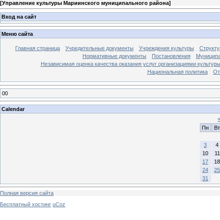
[
Управление культуры Мариинского муниципального района
]
Вход на сайт
Меню сайта
Главная страница
Учредительные документы
Учреждения культуры
Структу
Нормативные документы
Постановления
Муниципа
Независимая оценка качества оказания услуг организациями культур
Национальная политика
От
00
Calendar
Пн
Вт
3
4
10
11
17
18
24
25
31
Полная версия сайта
Бесплатный хостинг
uCoz