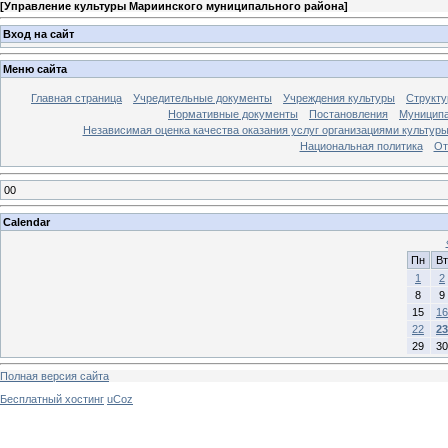
[
Управление культуры Мариинского муниципального района
]
Вход на сайт
Меню сайта
Главная страница
Учредительные документы
Учреждения культуры
Структу
Нормативные документы
Постановления
Муниципа
Независимая оценка качества оказания услуг организациями культур
Национальная политика
От
00
Calendar
Пн
Вт
1
2
8
9
15
16
22
23
29
30
Полная версия сайта
Бесплатный хостинг
uCoz