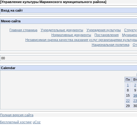
[
Управление культуры Мариинского муниципального района
]
Вход на сайт
Меню сайта
Главная страница
Учредительные документы
Учреждения культуры
Структу
Нормативные документы
Постановления
Муниципа
Независимая оценка качества оказания услуг организациями культур
Национальная политика
От
00
Calendar
Пн
Вт
1
2
8
9
15
16
22
23
29
30
Полная версия сайта
Бесплатный хостинг
uCoz