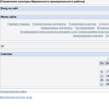
[
Управление культуры Мариинского муниципального района
]
Вход на сайт
Меню сайта
Главная страница
Учредительные документы
Учреждения культуры
Структу
Нормативные документы
Постановления
Муниципа
Независимая оценка качества оказания услуг организациями культур
Национальная политика
От
00
Calendar
«
Пн
Вт
6
7
13
14
20
21
27
28
Полная версия сайта
Бесплатный хостинг
uCoz