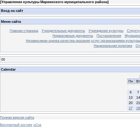
[
Управление культуры Мариинского муниципального района
]
Вход на сайт
Меню сайта
Главная страница
Учредительные документы
Учреждения культуры
Структу
Нормативные документы
Постановления
Муниципа
Независимая оценка качества оказания услуг организациями культур
Национальная политика
От
00
Calendar
Пн
Вт
6
7
13
14
20
21
27
28
Полная версия сайта
Бесплатный хостинг
uCoz