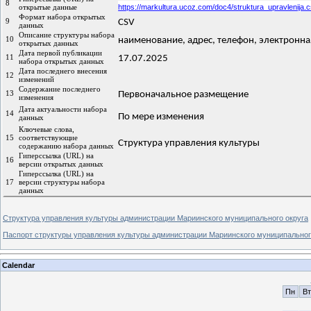
8
открытые данные
https://markultura.ucoz.com/doc4/struktura_upravlenija.
Формат набора открытых
9
CSV
данных
Описание структуры набора
10
наименование, адрес, телефон, электронная
открытых данных
Дата первой публикации
11
17.07.2025
набора открытых данных
Дата последнего внесения
12
изменений
Содержание последнего
13
Первоначальное размещение
изменения
Дата актуальности набора
14
По мере изменения
данных
Ключевые слова,
15
соответствующие
Структура управления культуры
содержанию набора данных
Гиперссылка (URL) на
16
версии открытых данных
Гиперссылка (URL) на
17
версии структуры набора
данных
Структура управления культуры администрации Мариинского муниципального округа
Паспорт структуры управления культуры администрации Мариинского муниципальног
Calendar
Пн
Вт