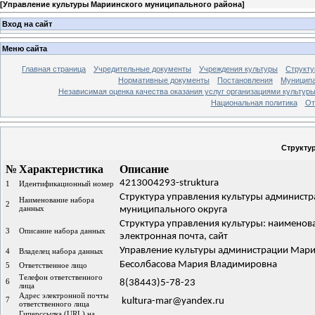
[
Управление культуры Мариинского муниципального района
]
Вход на сайт
Меню сайта
Главная страница
Учредительные документы
Учреждения культуры
Структу
Нормативные документы
Постановления
Муниципа
Независимая оценка качества оказания услуг организациями культур
Национальная политика
От
Структу
№
Характеристика
Описание
4213004293-struktura
1
Идентификационный номер
Структура управления культуры админист
Наименование набора
2
данных
муниципального округа
Структура управления культуры: наименова
3
Описание набора данных
электронная почта, сайт
Управление культуры администрации Мари
4
Владелец набора данных
Бесолбасова Мария Владимировна
5
Ответственное лицо
Телефон ответственного
6
8(38443)5-78-23
лица
Адрес электронной почты
7
kultura-mar@yandex.ru
ответственного лица
Гиперссылка (URL) на